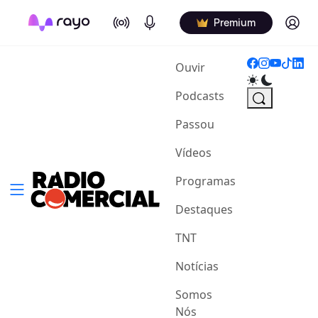
On Air
Podcasts
Log in
Premium
(current)
Ouvir
Podcasts
Passou
Vídeos
Programas
Destaques
TNT
Notícias
Somos
Nós