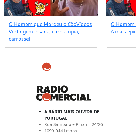
O Homem que Mordeu o Cão
Vídeos
O Homem 
Vertingem insana, cornucópia,
A mais épi
carrossel
A RÁDIO MAIS OUVIDA DE
PORTUGAL
Rua Sampaio e Pina n° 24/26
1099-044 Lisboa