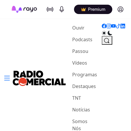
On Air
Podcasts
Log in
Premium
(current)
Ouvir
Podcasts
Passou
Vídeos
Programas
Destaques
TNT
Notícias
Somos
Nós