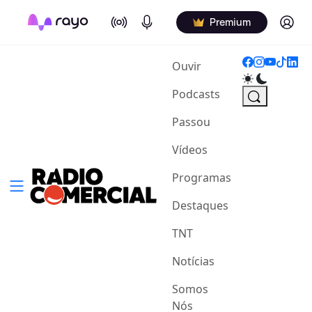
On Air
Podcasts
Log in
Premium
(current)
Ouvir
Podcasts
Passou
Vídeos
Programas
Destaques
TNT
Notícias
Somos
Nós