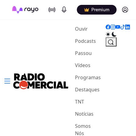
On Air
Podcasts
Log in
Premium
(current)
Ouvir
Podcasts
Passou
Vídeos
Programas
Destaques
TNT
Notícias
Somos
Nós