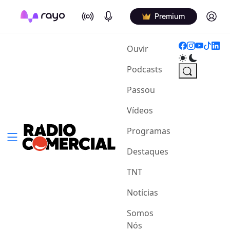
On Air
Podcasts
Log in
Premium
(current)
Ouvir
Podcasts
Passou
Vídeos
Programas
Destaques
TNT
Notícias
Somos
Nós