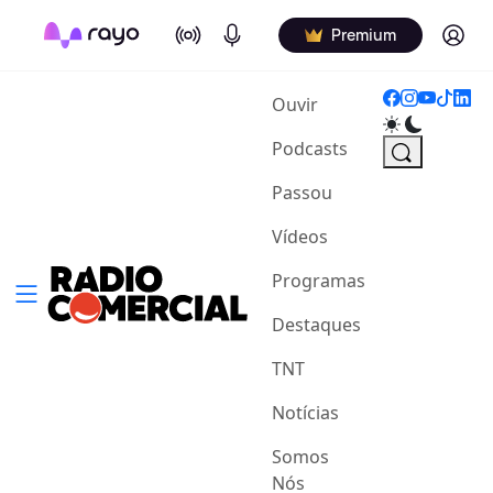
On Air
Podcasts
Log in
Premium
(current)
Ouvir
Podcasts
Passou
Vídeos
Programas
Destaques
TNT
Notícias
Somos
Nós