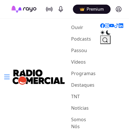
On Air
Podcasts
Log in
Premium
(current)
Ouvir
Podcasts
Passou
Vídeos
Programas
Destaques
TNT
Notícias
Somos
Nós