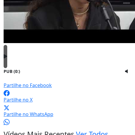
PUB (0:
)
Partilhe no Facebook
Partilhe no X
Partilhe no WhatsApp
Vídeos Mais Recentes
Ver Todos