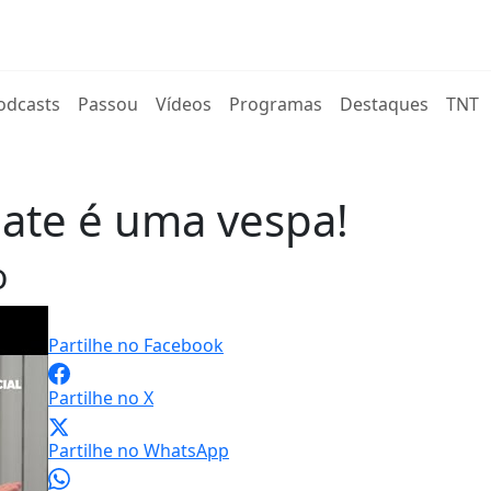
rent)
odcasts
Passou
Vídeos
Programas
Destaques
TNT
ate é uma vespa!
o
Partilhe no Facebook
Partilhe no X
Partilhe no WhatsApp