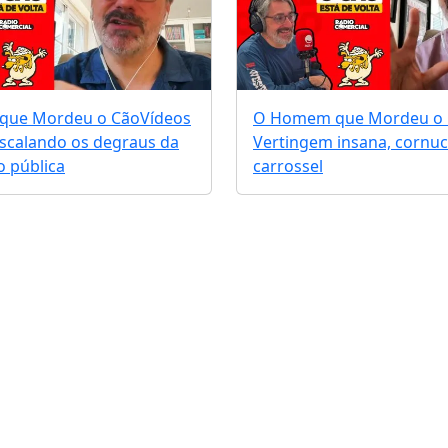
que Mordeu o Cão
Vídeos
O Homem que Mordeu o
escalando os degraus da
Vertingem insana, cornuc
 pública
carrossel