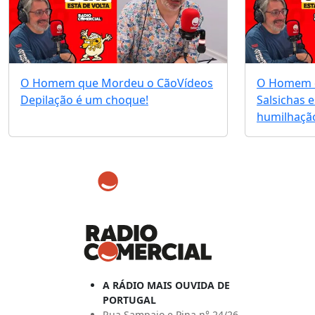
O Homem que Mordeu o Cão
Vídeos
O Homem 
Depilação é um choque!
Salsichas 
humilhação
A RÁDIO MAIS OUVIDA DE
PORTUGAL
Rua Sampaio e Pina n° 24/26