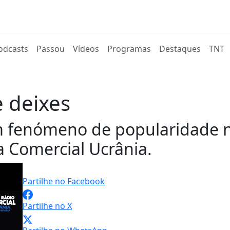
rent)
odcasts
Passou
Vídeos
Programas
Destaques
TNT
 deixes
m fenómeno de popularidade n
a Comercial Ucrânia.
Partilhe no Facebook
Partilhe no X