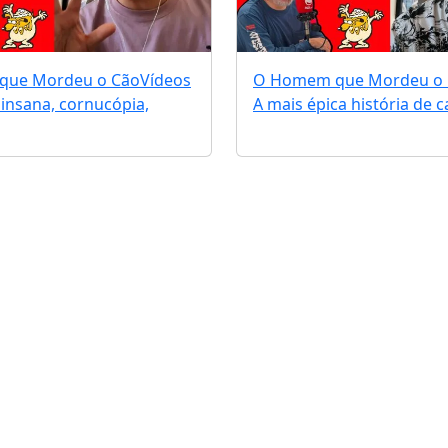
que Mordeu o Cão
Vídeos
O Homem que Mordeu o
insana, cornucópia,
A mais épica história de