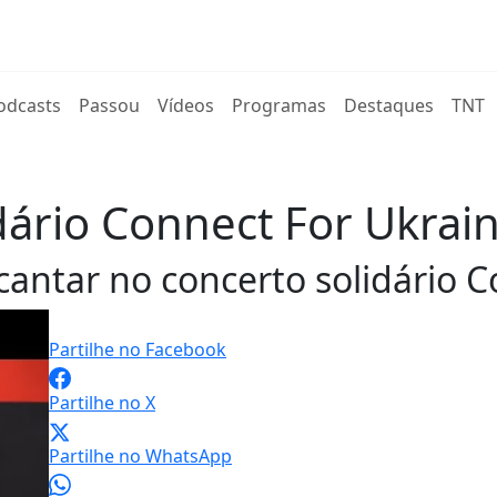
rent)
odcasts
Passou
Vídeos
Programas
Destaques
TNT
dário Connect For Ukrai
cantar no concerto solidário 
Partilhe no Facebook
Partilhe no X
Partilhe no WhatsApp