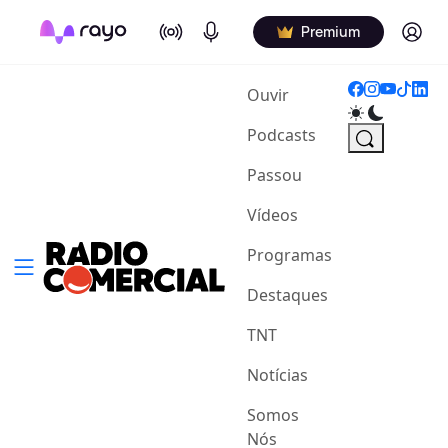
On Air
Podcasts
Log in
Premium
(current)
Ouvir
Podcasts
Passou
Vídeos
Programas
Destaques
TNT
Notícias
Somos
Nós