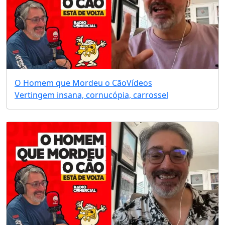
O Homem que Mordeu o Cão
Vídeos
Vertingem insana, cornucópia, carrossel