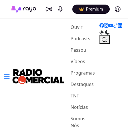
On Air
Podcasts
Log in
Premium
(current)
Ouvir
Podcasts
Passou
Vídeos
Programas
Destaques
TNT
Notícias
Somos
Nós