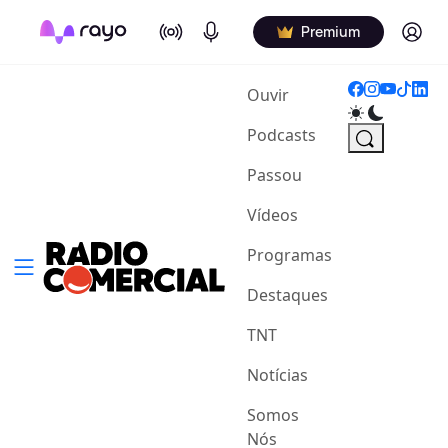
On Air
Podcasts
Log in
Premium
(current)
Ouvir
Podcasts
Passou
Vídeos
Programas
Destaques
TNT
Notícias
Somos
Nós