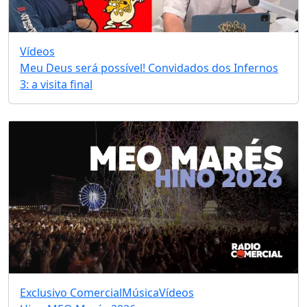
Vídeos
Meu Deus será possível! Convidados dos Infernos
3: a visita final
Exclusivo Comercial
Música
Vídeos