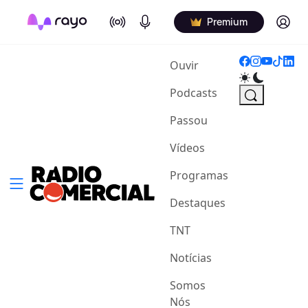
On Air
Podcasts
Log in
Premium
(current)
Ouvir
Podcasts
Passou
Vídeos
Programas
Destaques
TNT
Notícias
Somos
Nós