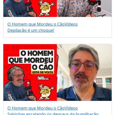
O Homem que Mordeu o Cão
Vídeos
Depilação é um choque!
O Homem que Mordeu o Cão
Vídeos
Salsichas escalando os degraus da humilhação