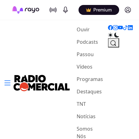
On Air
Podcasts
Log in
Premium
(current)
Ouvir
Podcasts
Passou
Vídeos
Programas
Destaques
TNT
Notícias
Somos
Nós