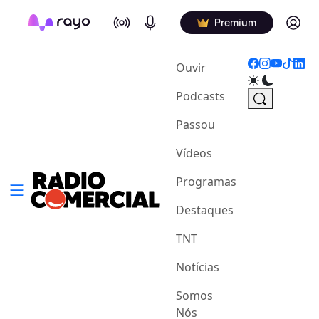
On Air
Podcasts
Log in
Premium
(current)
Ouvir
Podcasts
Passou
Vídeos
Programas
Destaques
TNT
Notícias
Somos
Nós