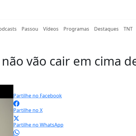
rent)
odcasts
Passou
Vídeos
Programas
Destaques
TNT
não vão cair em cima de
Partilhe no Facebook
Partilhe no X
Partilhe no WhatsApp