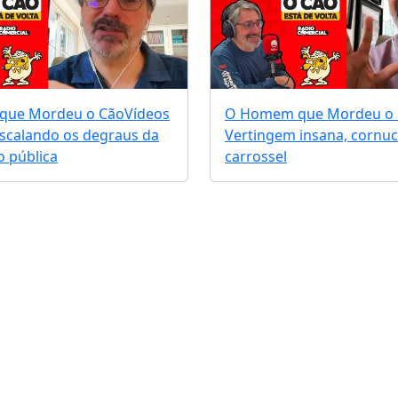
que Mordeu o Cão
Vídeos
O Homem que Mordeu o
escalando os degraus da
Vertingem insana, cornuc
 pública
carrossel