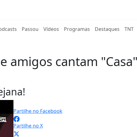
rent)
odcasts
Passou
Vídeos
Programas
Destaques
TNT
 e amigos cantam "Casa
ejana!
Partilhe no Facebook
Partilhe no X