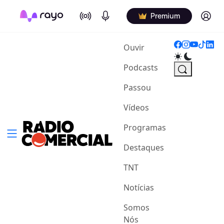
On Air
Podcasts
Log in
Premium
(current)
Ouvir
Podcasts
Passou
Vídeos
Programas
Destaques
TNT
Notícias
Somos
Nós