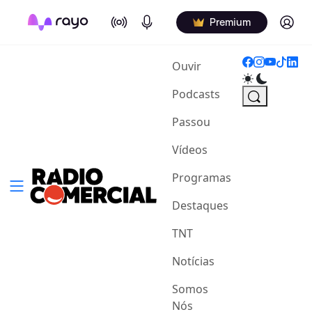
On Air
Podcasts
Log in
Premium
(current)
Ouvir
Podcasts
Passou
Vídeos
Programas
Destaques
TNT
Notícias
Somos
Nós