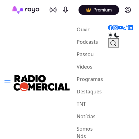
On Air
Podcasts
Log in
Premium
(current)
Ouvir
Podcasts
Passou
Vídeos
Programas
Destaques
TNT
Notícias
Somos
Nós