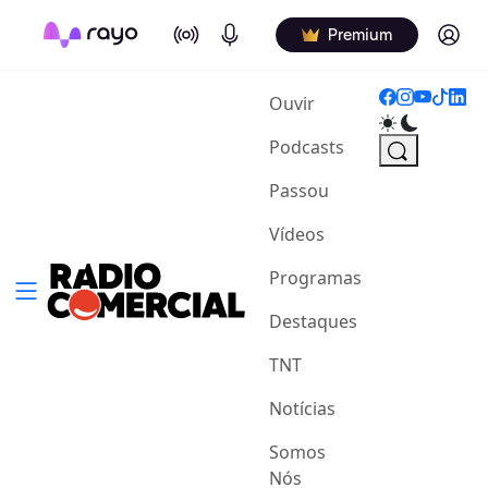
On Air
Podcasts
Log in
Premium
(current)
Ouvir
Podcasts
Passou
Vídeos
Programas
Destaques
TNT
Notícias
Somos
Nós