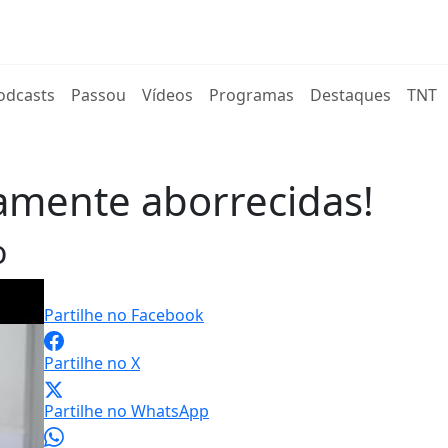
rent)
odcasts
Passou
Vídeos
Programas
Destaques
TNT
amente aborrecidas!
o
Partilhe no Facebook
Partilhe no X
Partilhe no WhatsApp