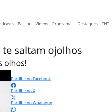
rent)
odcasts
Passou
Vídeos
Programas
Destaques
TNT
é te saltam ojolhos
s olhos!
Partilhe no Facebook
Partilhe no X
Partilhe no WhatsApp