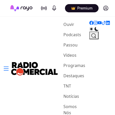
On Air
Podcasts
Log in
Premium
(current)
Ouvir
Podcasts
Passou
Vídeos
Programas
Destaques
TNT
Notícias
Somos
Nós