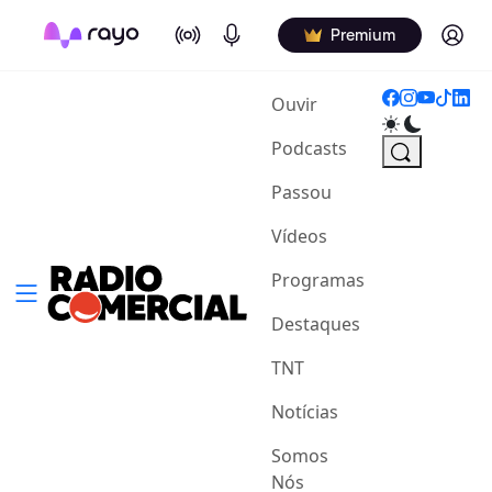
On Air
Podcasts
Log in
Premium
(current)
Ouvir
Podcasts
Passou
Vídeos
Programas
Destaques
TNT
Notícias
Somos
Nós