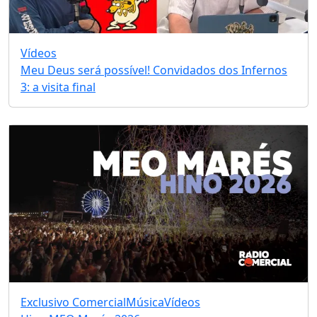
Vídeos
Meu Deus será possível! Convidados dos Infernos
3: a visita final
Exclusivo Comercial
Música
Vídeos