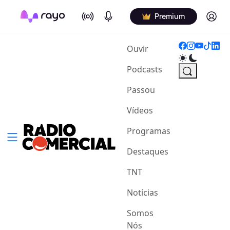
On Air
Podcasts
Log in
Premium
(current)
Ouvir
Podcasts
Passou
Vídeos
Programas
Destaques
TNT
Notícias
Somos
Nós