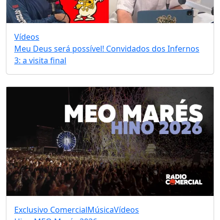
Vídeos
Meu Deus será possível! Convidados dos Infernos
3: a visita final
Exclusivo Comercial
Música
Vídeos