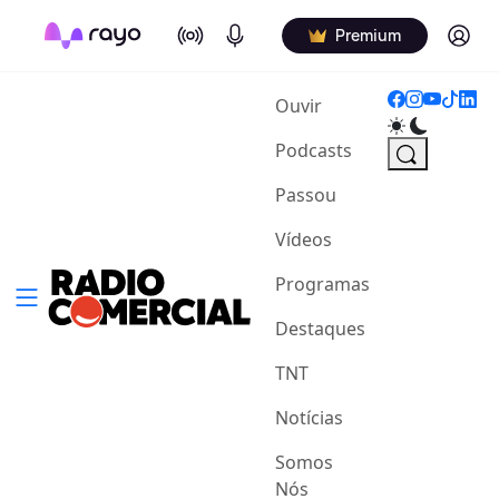
On Air
Podcasts
Log in
Premium
(current)
Ouvir
Podcasts
Passou
Vídeos
Programas
Destaques
TNT
Notícias
Somos
Nós