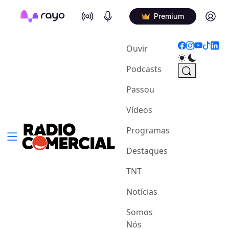
On Air
Podcasts
Log in
Premium
(current)
Ouvir
Podcasts
Passou
Vídeos
Programas
Destaques
TNT
Notícias
Somos
Nós