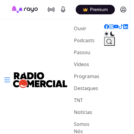
On Air
Podcasts
Log in
Premium
(current)
Ouvir
Podcasts
Passou
Vídeos
Programas
Destaques
TNT
Notícias
Somos
Nós