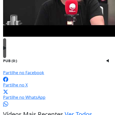
PUB (0:
)
Partilhe no Facebook
Partilhe no X
Partilhe no WhatsApp
Vídeos Mais Recentes
Ver Todos