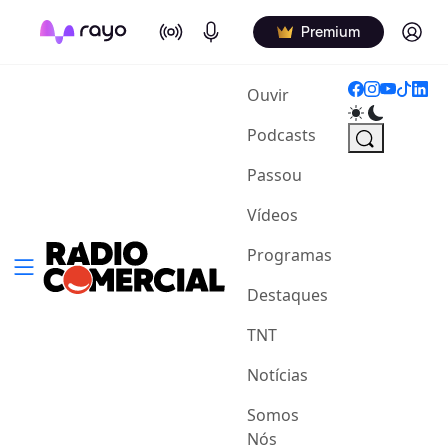
On Air
Podcasts
Log in
Premium
(current)
Ouvir
Podcasts
Passou
Vídeos
Programas
Destaques
TNT
Notícias
Somos
Nós