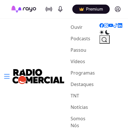
On Air
Podcasts
Log in
Premium
(current)
Ouvir
Podcasts
Passou
Vídeos
Programas
Destaques
TNT
Notícias
Somos
Nós