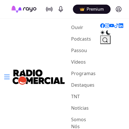
On Air
Podcasts
Log in
Premium
(current)
Ouvir
Podcasts
Passou
Vídeos
Programas
Destaques
TNT
Notícias
Somos
Nós