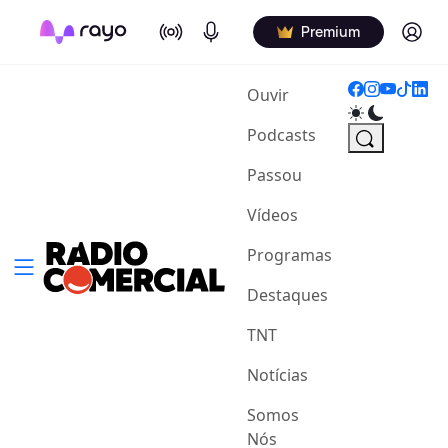
On Air
Podcasts
Log in
Premium
(current)
Ouvir
Podcasts
Passou
Vídeos
Programas
Destaques
TNT
Notícias
Somos
Nós