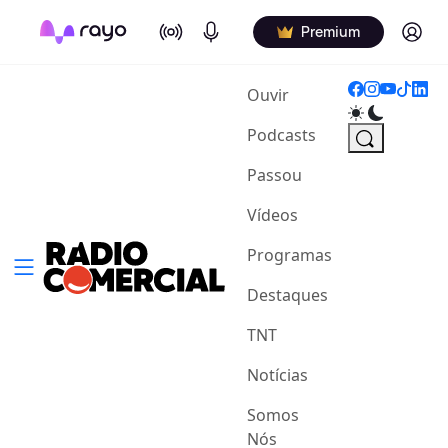
On Air
Podcasts
Log in
Premium
(current)
Ouvir
Podcasts
Passou
Vídeos
Programas
Destaques
TNT
Notícias
Somos
Nós