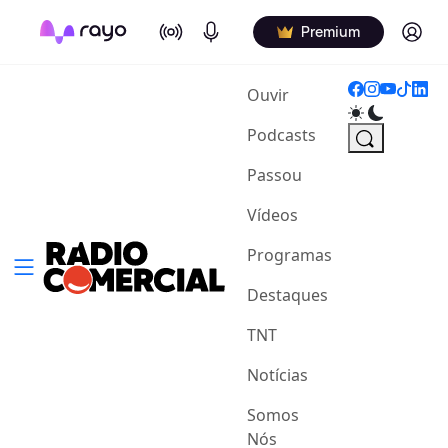
On Air
Podcasts
Log in
Premium
(current)
Ouvir
Podcasts
Passou
Vídeos
Programas
Destaques
TNT
Notícias
Somos
Nós