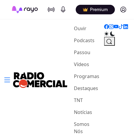
On Air
Podcasts
Log in
Premium
(current)
Ouvir
Podcasts
Passou
Vídeos
Programas
Destaques
TNT
Notícias
Somos
Nós