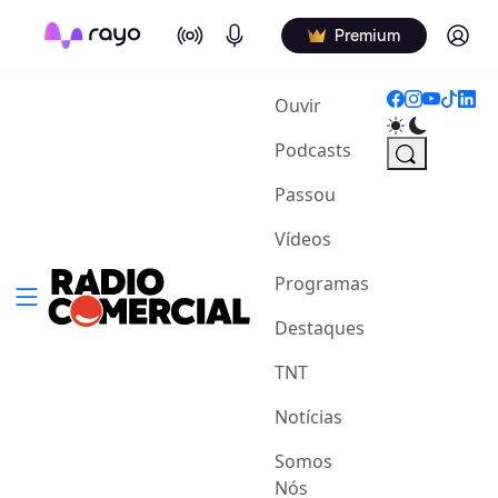
On Air
Podcasts
Log in
Premium
(current)
Ouvir
Podcasts
Passou
Vídeos
Programas
Destaques
TNT
Notícias
Somos
Nós