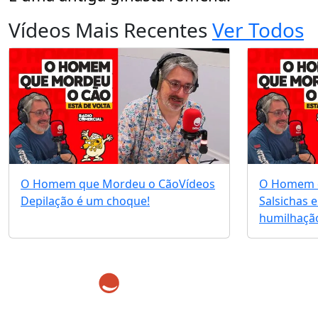
Vídeos Mais Recentes
Ver Todos
O Homem que Mordeu o Cão
Vídeos
O Homem 
Depilação é um choque!
Salsichas 
humilhação