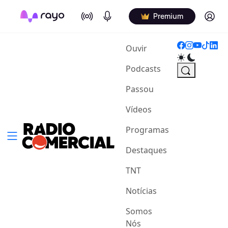
On Air
Podcasts
Log in
Premium
(current)
Ouvir
Podcasts
Passou
Vídeos
Programas
Destaques
TNT
Notícias
Somos
Nós