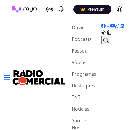
On Air
Podcasts
Log in
Premium
(current)
Ouvir
Podcasts
Passou
Vídeos
Programas
Destaques
TNT
Notícias
Somos
Nós