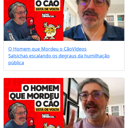
O Homem que Mordeu o Cão
Vídeos
Salsichas escalando os degraus da humilhação
pública