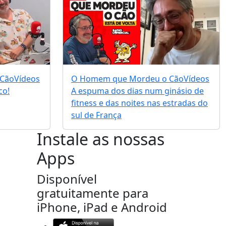
 Cão
Vídeos
O Homem que Mordeu o Cão
Vídeos
co!
A espuma dos dias num ginásio de
fitness e das noites nas estradas do
sul de França
Instale as nossas
Apps
Disponível
gratuitamente para
iPhone, iPad e Android