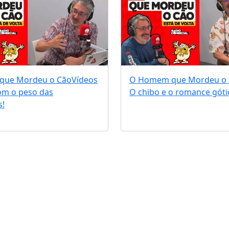
que Mordeu o Cão
Vídeos
O Homem que Mordeu o
om o peso das
O chibo e o romance góti
!