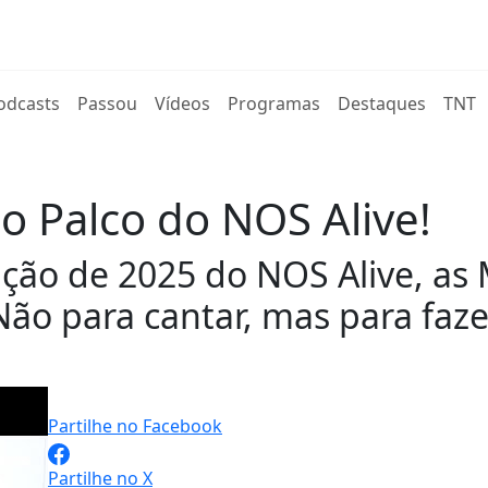
rent)
odcasts
Passou
Vídeos
Programas
Destaques
TNT
 Palco do NOS Alive!
ção de 2025 do NOS Alive, as
! Não para cantar, mas para fa
Partilhe no Facebook
Partilhe no X