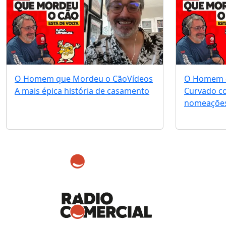
O Homem que Mordeu o Cão
Vídeos
O Homem 
A mais épica história de casamento
Curvado c
nomeações