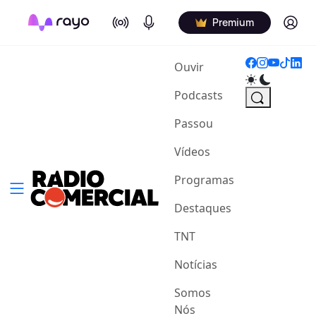
On Air
Podcasts
Log in
Premium
(current)
Ouvir
Podcasts
Passou
Vídeos
Programas
Destaques
TNT
Notícias
Somos
Nós