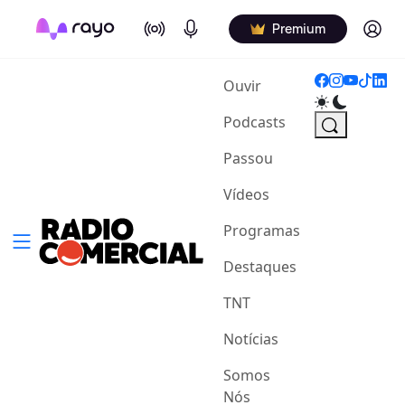
On Air
Podcasts
Log in
Premium
(current)
Ouvir
Podcasts
Passou
Vídeos
Programas
Destaques
TNT
Notícias
Somos
Nós