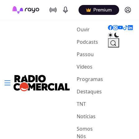
On Air
Podcasts
Log in
Premium
(current)
Ouvir
Podcasts
Passou
Vídeos
Programas
Destaques
TNT
Notícias
Somos
Nós