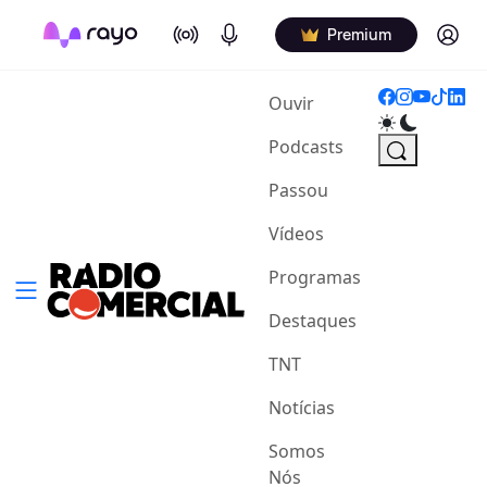
On Air
Podcasts
Log in
Premium
(current)
Ouvir
Podcasts
Passou
Vídeos
Programas
Destaques
TNT
Notícias
Somos
Nós