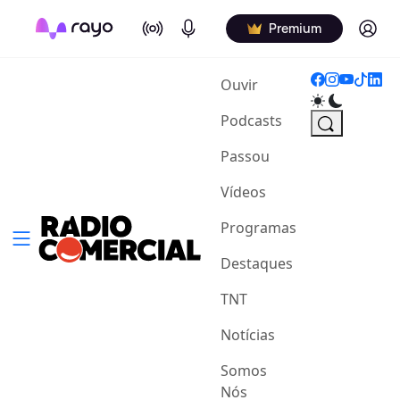
On Air
Podcasts
Log in
Premium
(current)
Ouvir
Podcasts
Passou
Vídeos
Programas
Destaques
TNT
Notícias
Somos
Nós