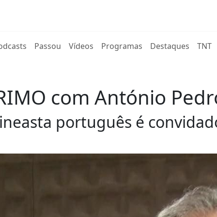
rent)
odcasts
Passou
Vídeos
Programas
Destaques
TNT
RIMO com António Pedr
cineasta português é convida