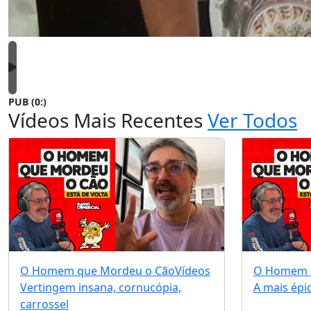
PUB (0:
)
Vídeos Mais Recentes
Ver Todos
O Homem que Mordeu o Cão
Vídeos
O Homem 
Vertingem insana, cornucópia,
A mais épi
carrossel