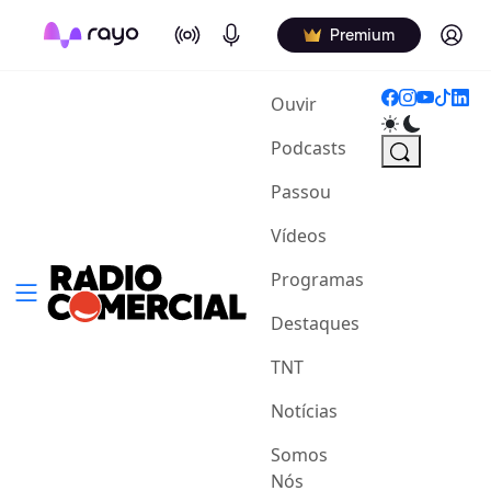
On Air
Podcasts
Log in
Premium
(current)
Ouvir
Podcasts
Passou
Vídeos
Programas
Destaques
TNT
Notícias
Somos
Nós